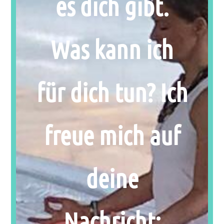
es dich gibt.
Was kann ich
für dich tun? Ich
freue mich auf
deine
Nachricht: