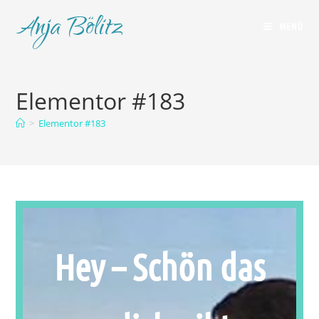
Anja Bölitz
MENÜ
Elementor #183
>
Elementor #183
Hey – Schön das